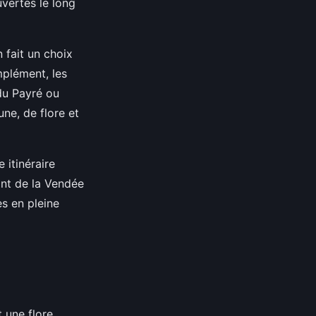
vertes le long
n fait un choix
mplément, les
du Payré ou
ne, de flore et
itinéraire
sant de la Vendée
s en pleine
t une flore