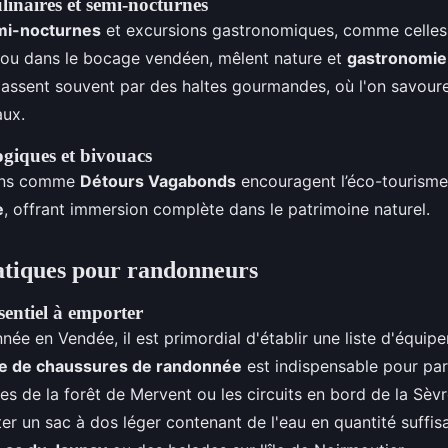
inaires et semi-nocturnes
mi-nocturnes
et excursions gastronomiques, comme celles
ou dans le bocage vendéen, mêlent nature et
gastronomie 
s passent souvent par des haltes gourmandes, où l'on savour
aux.
logiques et bivouacs
ions comme
Détours Vagabonds
encouragent l’éco-tourisme
e
, offrant immersion complète dans le patrimoine naturel.
atiques pour randonneurs
entiel à emporter
ée en Vendée, il est primordial d'établir une liste d'équip
e de chaussures de randonnée
est indispensable pour par
es de la forêt de Mervent ou les circuits en bord de la Sèv
er un sac à dos léger contenant de l'eau en quantité suffis