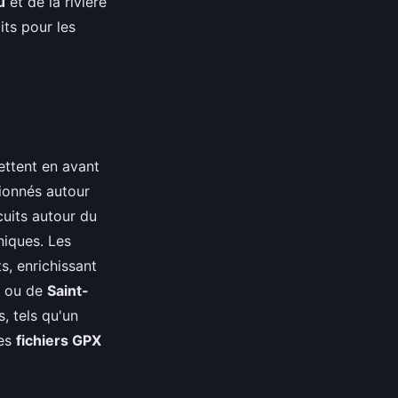
u
et de la rivière
its pour les
ttent en avant
sionnés autour
rcuits autour du
niques. Les
s, enrichissant
ou de
Saint-
s, tels qu'un
les
fichiers GPX