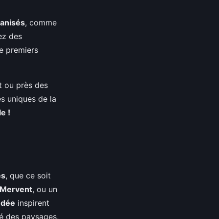
ganisés
, comme
ez des
de premiers
t ou près des
s uniques de la
e !
es
, que ce soit
 Mervent
, ou un
ndée
inspirent
té des paysages,