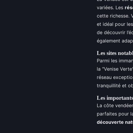
variées. Les
rés
cette richesse. 
et idéal pour le
de découvrir l’é
également adapt
Les sites notab
Parmi les imman
la "Venise Verte
réseau excepti
tranquillité et 
Les importants
La côte vendée
parfaites pour 
découverte nat