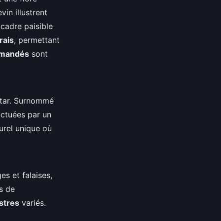
in illustrent
 cadre paisible
rais
, permettant
mmandés
sont
tar. Surnommé
nctuées par un
urel unique où
es et falaises,
s de
stres
variés.