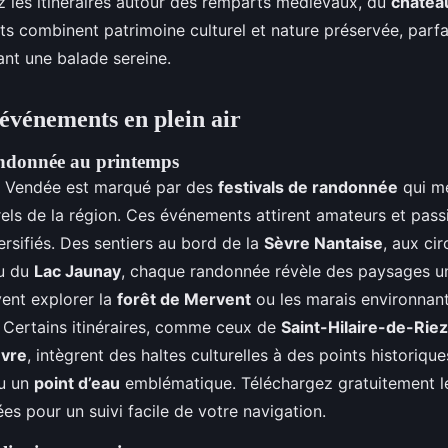
ez les itinéraires autour des remparts médiévaux, du
châtea
ts combinent patrimoine culturel et nature préservée, parfa
ant une balade sereine.
 événements en plein air
andonnée au printemps
n Vendée est marqué par des
festivals de randonnée
qui me
rels de la région. Ces événements attirent amateurs et pas
rsifiés. Des sentiers au bord de la
Sèvre Nantaise
, aux ci
u du
Lac Jaunay
, chaque randonnée révèle des paysages u
vent explorer la
forêt de Mervent
ou les marais environnant
. Certains itinéraires, comme ceux de
Saint-Hilaire-de-Riez
èvre
, intègrent des haltes culturelles à des points historique
ou un
point d’eau
emblématique. Téléchargez gratuitement 
s pour un suivi facile de votre navigation.