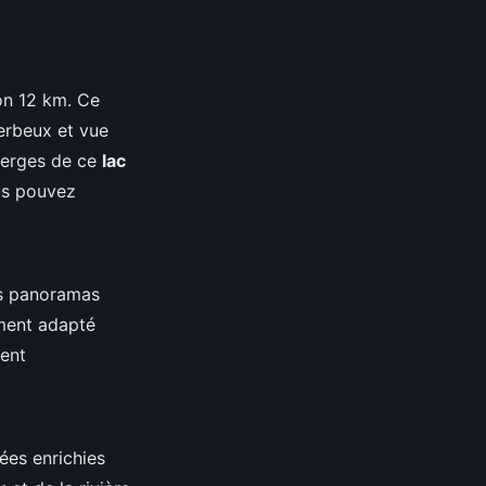
on 12 km. Ce
erbeux et vue
 berges de ce
lac
ous pouvez
es panoramas
gment adapté
ment
ées enrichies