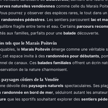
erves naturelles vendéennes
comme celle du Marais Poitev
Vous pourrez y observer des espèces rares, le tout dans un
s
randonnées pédestres
. Les sentiers parcourent
lac et ma
quilibre fragile entre terre et eau. Certains
parcours reco
és aux familles, parfaits pour une
balade
découverte.
les tels que le Marais Poitevin
quables, le
Marais Poitevin
émerge comme une véritable s
", cet espace invite à des
randonnées pour débutants
, po
onnel de canaux. Ces
balades familiales
offrent un écrin nat
observation de la nature s’harmonisent.
 paysages côtiers de la Vendée
nne dévoile des
paysages naturels
spectaculaires. Ses plag
la
randonnée en bord de mer
, séduiront autant les amateur
ure
que les sportifs souhaitant explorer des
sentiers péde