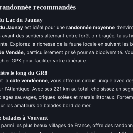
e randonnée recommandés
du Lac du Jaunay
 du Jaunay
est idéal pour une
randonnée moyenne
d’envir
 avant des sentiers alternant entre forêt ombragée, talus h
llante. Explorez la richesse de la faune locale en suivant les
de Vendée
, particulièrement prisé pour sa biodiversité. V
chier GPX pour faciliter votre itinéraire.
ière le long du GR8
nt la
côte vendéenne
, vous offre un circuit unique avec d
ur l'Atlantique. Avec ses 221 km au total, choisissez un se
lages sauvages, criques isolées et marais littoraux. Forte
r les amateurs de balades bord de mer.
e balades à Vouvant
é parmi les plus beaux villages de France, offre des randonn