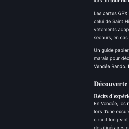
lors du
tour du
Les cartes GPX à
celui de Saint 
vêtements adapt
secours, en cas
Un guide papier
marais pour déc
Vendée Rando.
Découverte
Récits d'expér
En Vendée, les
lors d’une excu
circuit longeant
des itinéraires 